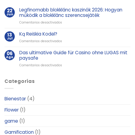
Legfinomabb blokklánc kaszinók 2026: Hogyan
22
Jun
működik a blokklánc szerencsejáték
en
Comentarios desactivados
Legfinomabb
blokklánc
Ką Reiškia Kodėl?
13
kaszinók
Jul
en
Comentarios desactivados
2026:
Ką
Hogyan
Reiškia
Das ultimative Guide für Casino ohne LUGAS mit
06
működik
Kodėl?
Ago
paysafe
a
blokklánc
en
Comentarios desactivados
szerencsejáték
Das
ultimative
Categorías
Guide
für
Casino
ohne
Bienestar
(4)
LUGAS
mit
Flower
(1)
paysafe
game
(1)
Gamification
(1)