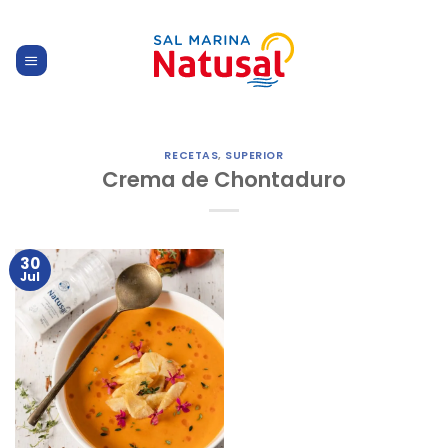
Skip
to
content
RECETAS
,
SUPERIOR
Crema de Chontaduro
30
Jul