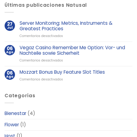
Últimas publicaciones Natusal
Server Monitoring: Metrics, Instruments &
27
Jul
Greatest Practices
en
Comentarios desactivados
Server
Monitoring:
Vegaz Casino Remember Me Option: Vor- und
06
Metrics,
Ago
Nachteile sowie Sicherheit
Instruments
en
Comentarios desactivados
&
Vegaz
Greatest
Casino
Mozzart Bonus Buy Feature Slot Titles
06
Practices
Remember
Ago
en
Comentarios desactivados
Me
Mozzart
Option:
Bonus
Vor-
Categorías
Buy
und
Feature
Nachteile
Slot
sowie
Titles
Sicherheit
Bienestar
(4)
Flower
(1)
Host
(1)