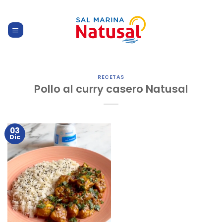
Skip
to
content
RECETAS
Pollo al curry casero Natusal
03
Dic