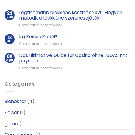
Legfinomabb blokklánc kaszinók 2026: Hogyan
22
Jun
működik a blokklánc szerencsejáték
en
Comentarios desactivados
Legfinomabb
blokklánc
Ką Reiškia Kodėl?
13
kaszinók
Jul
en
Comentarios desactivados
2026:
Ką
Hogyan
Reiškia
Das ultimative Guide für Casino ohne LUGAS mit
06
működik
Kodėl?
Ago
paysafe
a
blokklánc
en
Comentarios desactivados
szerencsejáték
Das
ultimative
Categorías
Guide
für
Casino
ohne
Bienestar
(4)
LUGAS
mit
Flower
(1)
paysafe
game
(1)
Gamification
(1)