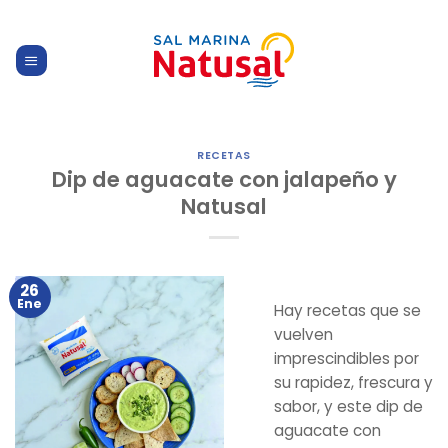
Skip
to
content
RECETAS
Dip de aguacate con jalapeño y
Natusal
26
Ene
Hay recetas que se
vuelven
imprescindibles por
su rapidez, frescura y
sabor, y este dip de
aguacate con