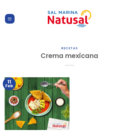
Skip
to
content
RECETAS
Crema mexicana
11
Feb