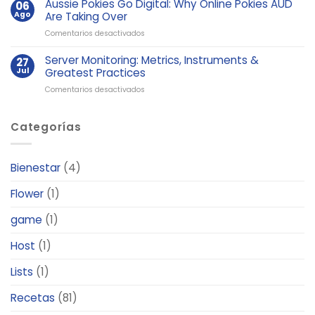
vad
Aussie Pokies Go Digital: Why Online Pokies AUD
06
som
Ago
Are Taking Over
är
en
Comentarios desactivados
tragamonedas
Aussie
megaways
Pokies
Server Monitoring: Metrics, Instruments &
27
Go
Jul
Greatest Practices
Digital:
en
Comentarios desactivados
Why
Server
Online
Monitoring:
Pokies
Categorías
Metrics,
AUD
Instruments
Are
&
Taking
Greatest
Over
Bienestar
(4)
Practices
Flower
(1)
game
(1)
Host
(1)
Lists
(1)
Recetas
(81)