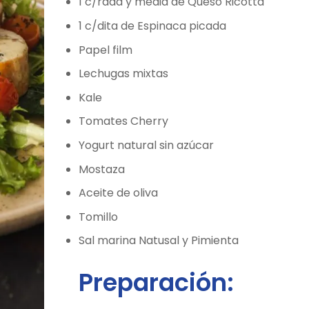
1 c/rada y media de Queso Ricotta
1 c/dita de Espinaca picada
Papel film
Lechugas mixtas
Kale
Tomates Cherry
Yogurt natural sin azúcar
Mostaza
Aceite de oliva
Tomillo
Sal marina Natusal y Pimienta
Preparación: