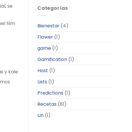
Reiškia
működik
al, se
Kodėl?
Categorías
a
blokklánc
szerencsejáték
pel film
Bienestar
(4)
Flower
(1)
game
(1)
Gamification
(1)
Host
(1)
s y kale
samos
Lists
(1)
Predictions
(1)
Recetas
(81)
Un
(1)