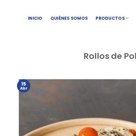
Skip
to
INICIO
QUIÉNES SOMOS
PRODUCTOS
content
Rollos de Po
15
Abr