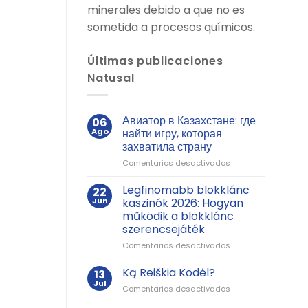
minerales debido a que no es
sometida a procesos químicos.
Últimas publicaciones
Natusal
Авиатор в Казахстане: где
06
Ago
найти игру, которая
захватила страну
en
Comentarios desactivados
Авиатор
в
Legfinomabb blokklánc
22
Казахстане:
Jun
kaszinók 2026: Hogyan
где
működik a blokklánc
найти
szerencsejáték
игру,
которая
en
Comentarios desactivados
захватила
Legfinomabb
страну
blokklánc
Ką Reiškia Kodėl?
13
kaszinók
Jul
en
Comentarios desactivados
2026:
Ką
Hogyan