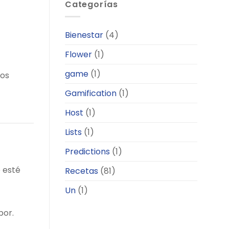
Guide
Categorías
Review
to
Kingmaker
Pokies
Bienestar
(4)
Flower
(1)
game
(1)
nos
Gamification
(1)
Host
(1)
Lists
(1)
Predictions
(1)
e esté
Recetas
(81)
Un
(1)
bor.