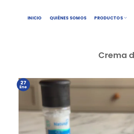
Skip
to
INICIO
QUIÉNES SOMOS
PRODUCTOS
content
Crema d
27
Ene