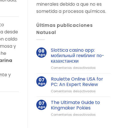
minerales debido a que no es
sometida a procesos químicos.
to
Últimas publicaciones
ma desde
Natusal
on caldo
remosa y
Slottica casino app:
08
che
Ago
мобильный гемблинг по-
arina
казахстански
en
Comentarios desactivados
Slottica
nte y
casino
Roulette Online USA for
07
app:
Ago
PC: An Expert Review
мобильный
en
Comentarios desactivados
гемблинг
Roulette
по-
Online
The Ultimate Guide to
казахстански
07
USA
Ago
Kingmaker Pokies
for
en
Comentarios desactivados
PC:
The
An
Ultimate
Expert