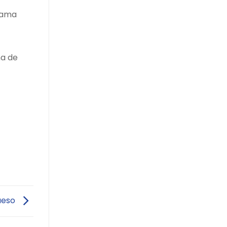
uyama
ma de
queso